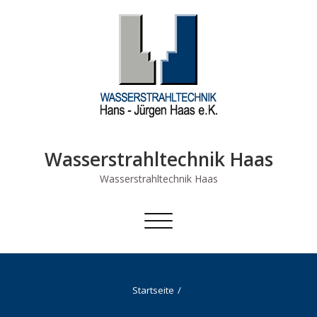
Skip
to
content
Wasserstrahltechnik Haas
Wasserstrahltechnik Haas
Schalte Navigation
Startseite