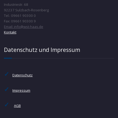
Industriestr. 68
92237 Sulzbach-Rosenberg
Tel.: 09661 90300 0
Fax: 09661 90300 9
Email: info@wst-haas.de
Kontakt
Datenschutz und Impressum
✓
Datenschutz
✓
Impressum
✓
AGB