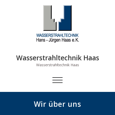
Skip
to
content
Wasserstrahltechnik Haas
Wasserstrahltechnik Haas
Schalte Navigation
Wir über uns