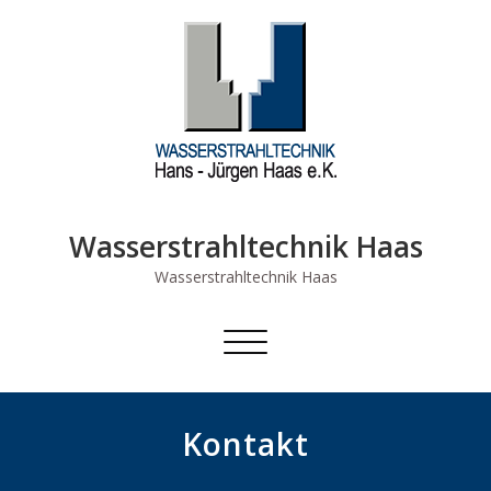
Skip
to
content
Wasserstrahltechnik Haas
Wasserstrahltechnik Haas
Schalte Navigation
Kontakt