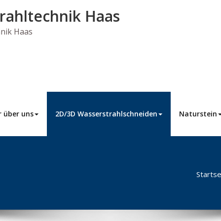
rahltechnik Haas
hnik Haas
r über uns
2D/3D Wasserstrahlschneiden
Naturstein
Startse