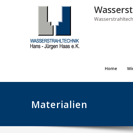
Skip
Wasserst
to
content
Wasserstrahltec
Home
Wi
Materialien